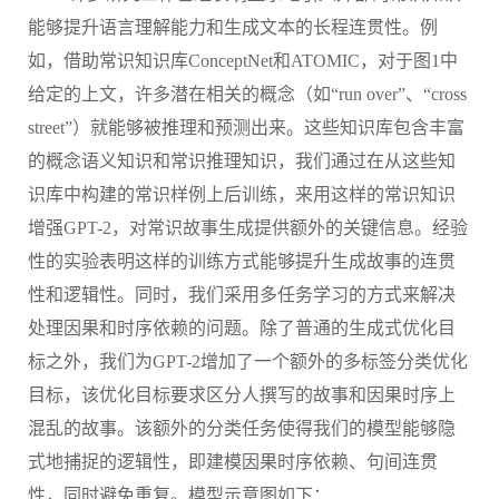
能够提升语言理解能力和生成文本的长程连贯性。例
如，借助常识知识库
ConceptNet
和
ATOMIC
，对于图
1
中
给定的上文，许多潜在相关的概念（如
“
run over
”、“
cross
street
”）就能够被推理和预测出来。这些知识库包含丰富
的概念语义知识和常识推理知识，我们通过在从这些知
识库中构建的常识样例上后训练，来用这样的常识知识
增强
GPT-2
，对常识故事生成提供额外的关键信息。经验
性的实验表明这样的训练方式能够提升生成故事的连贯
性和逻辑性。同时，我们采用多任务学习的方式来解决
处理因果和时序依赖的问题。除了普通的生成式优化目
标之外，我们为
GPT-2
增加了一个额外的多标签分类优化
目标，该优化目标要求区分人撰写的故事和因果时序上
混乱的故事。该额外的分类任务使得我们的模型能够隐
式地捕捉的逻辑性，即建模因果时序依赖、句间连贯
性，同时避免重复。模型示意图如下：