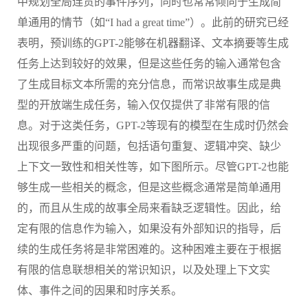
中规划全局连贯的事件序列，同时也常常倾向于生成简
单通用的情节（如
“
I had a great time
”）。此前的研究已经
表明，预训练的
GPT-2
能够
在机器翻译、文本摘要等生成
任务上达到较好的效果，但是这些任务的输入通常包含
了
生成目标文本所需的
充分信息
，而
常识故事生成
是典
型的
开放
端
生成任务，
输入仅仅提供了非常有限的信
息。对于这类任务，
GPT-2
等现有的
模型
在
生成
时
仍然会
出现很多严重的问题，包括语句重复、逻辑冲突、缺少
上下文一致性和相关性等
，
如下图
所示
。尽管
GPT-2
也能
够生成一些相关的概念，但是这些概念通常是简单通用
的，而且从生成的故事全局来看缺乏逻辑性。因此，给
定有限的信息作为输入，如果没有外部知识的指导，后
续的生成任务将是非常困难的。这种困难主要在于
根据
有限的信息联想相关的常识知识，
以及
处理上下文实
体、事件之间的因果和时序关系。