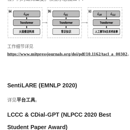
工作细节详见
https://www.mitpressjournals.org/doi/pdf/10.1162/tacl_a_00302
SentiLARE (EMNLP 2020)
详见
平台工具
。
LCCC & CDial-GPT (NLPCC 2020 Best
Student Paper Award)