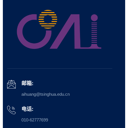
邮箱:
aihuang@tsinghua.edu.cn
电话:
010-62777699