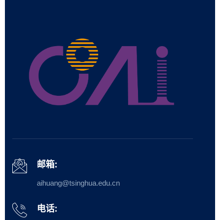
邮箱:
aihuang@tsinghua.edu.cn
电话: