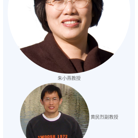
朱小燕教授
黄民烈副教授